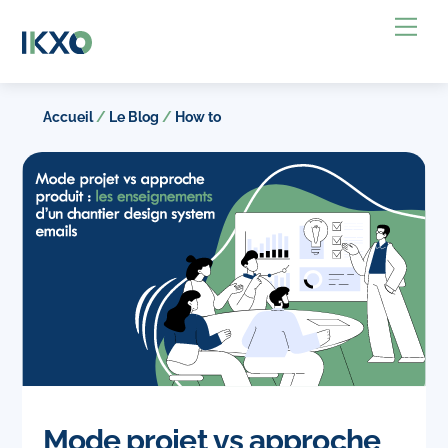
Skip
Back
Me
to
To
content
Top
Accueil
/
Le Blog
/
How to
Mode projet vs approche