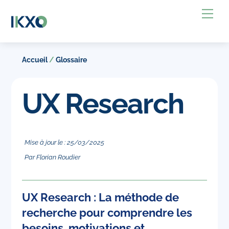
Skip
Back
Me
to
To
content
Top
Accueil
/
Glossaire
UX Research
Mise à jour le :
25
/
03
/
2025
Par
Florian Roudier
UX Research : La méthode de
recherche pour comprendre les
besoins, motivations et