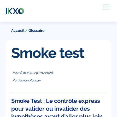
Skip
Back
Me
to
To
content
Top
Accueil
/
Glossaire
Smoke test
Mise à jour le :
29
/
01
/
2026
Par
Florian Roudier
Smoke Test : Le contrôle express
pour valider ou invalider des
hypothèses avant d’aller plus loin.