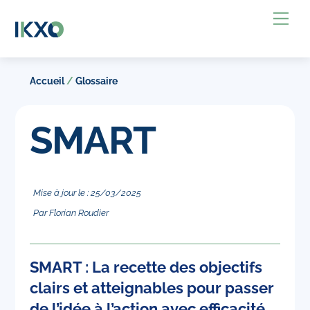
Skip
Back
Me
to
To
content
Top
Accueil
/
Glossaire
SMART
Mise à jour le :
25
/
03
/
2025
Par
Florian Roudier
SMART : La recette des objectifs
clairs et atteignables pour passer
de l’idée à l’action avec efficacité.