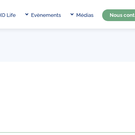
Back
To
XO Life
Evènements
Médias
Nous cont
Top