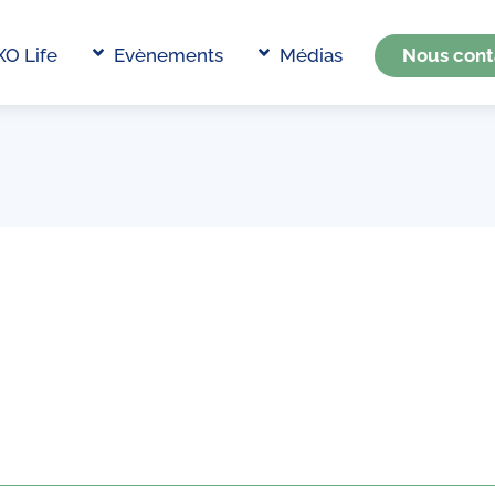
Back
To
XO Life
Evènements
Médias
Nous cont
Top