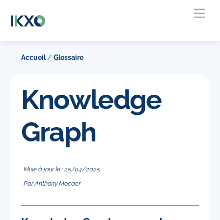
Skip
Back
Me
to
To
content
Top
Accueil
/
Glossaire
Knowledge
Graph
Mise à jour le :
25
/
04
/
2025
Par
Anthony Mocaer