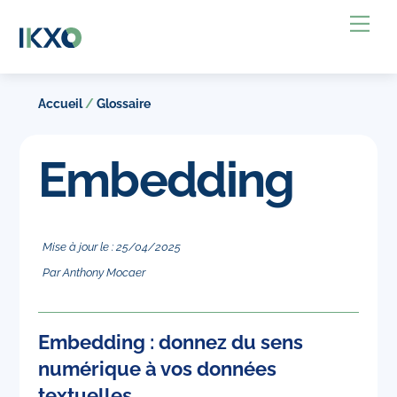
Skip
Back
Me
to
To
content
Top
Accueil
/
Glossaire
Embedding
Mise à jour le :
25
/
04
/
2025
Par
Anthony Mocaer
Embedding : donnez du sens
numérique à vos données
textuelles