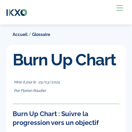
Skip
Back
Me
to
To
content
Top
Accueil
/
Glossaire
Burn Up Chart
Mise à jour le :
25
/
03
/
2025
Par
Florian Roudier
Burn Up Chart : Suivre la
progression vers un objectif